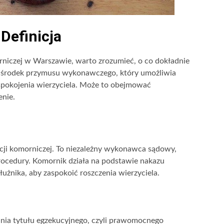
Definicja
rniczej w Warszawie, warto zrozumieć, o co dokładnie
o środek przymusu wykonawczego, który umożliwia
spokojenia wierzyciela. Może to obejmować
nie.
cji komorniczej. To niezależny wykonawca sądowy,
rocedury. Komornik działa na podstawie nakazu
użnika, aby zaspokoić roszczenia wierzyciela.
ania tytułu egzekucyjnego, czyli prawomocnego