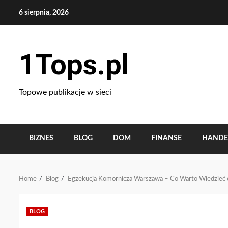
Skip
6 sierpnia, 2026
to
content
1Tops.pl
Topowe publikacje w sieci
BIZNES
BLOG
DOM
FINANSE
HANDE
Home
Blog
Egzekucja Komornicza Warszawa – Co Warto Wiedzieć o
BLOG