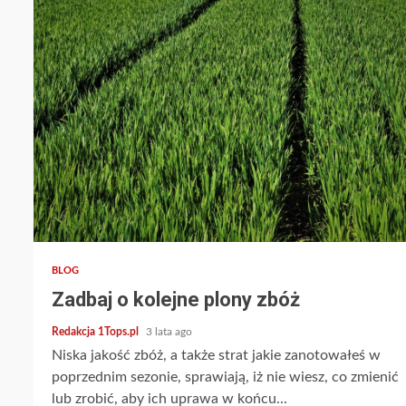
2 min read
BLOG
Zadbaj o kolejne plony zbóż
Redakcja 1Tops.pl
3 lata ago
Niska jakość zbóż, a także strat jakie zanotowałeś w
poprzednim sezonie, sprawiają, iż nie wiesz, co zmienić
lub zrobić, aby ich uprawa w końcu...