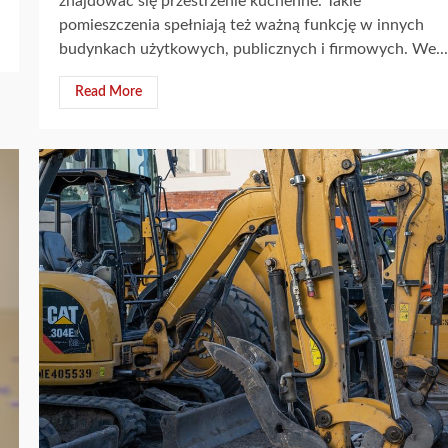
znajdować się przestrzenie kuchenne. Takie
pomieszczenia spełniają też ważną funkcję w innych
budynkach użytkowych, publicznych i firmowych. We...
Read More
2 min read