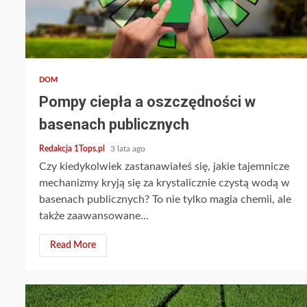
4 min read
DOM
Pompy ciepła a oszczędności w
basenach publicznych
Redakcja 1Tops.pl
3 lata ago
Czy kiedykolwiek zastanawiałeś się, jakie tajemnicze
mechanizmy kryją się za krystalicznie czystą wodą w
basenach publicznych? To nie tylko magia chemii, ale
także zaawansowane...
Read More