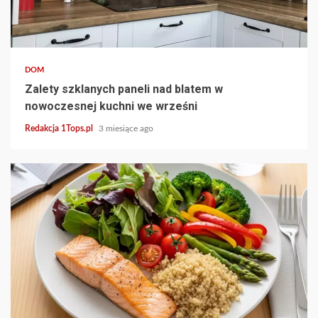
3 min read
DOM
Zalety szklanych paneli nad blatem w
nowoczesnej kuchni we wrześni
Redakcja 1Tops.pl
3 miesiące ago
3 min read