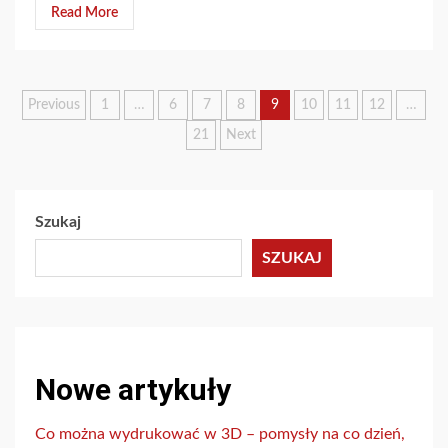
Read More
Stronicowanie
Previous
1
…
6
7
8
9
10
11
12
…
21
Next
wpisów
Szukaj
SZUKAJ
Nowe artykuły
Co można wydrukować w 3D – pomysły na co dzień,