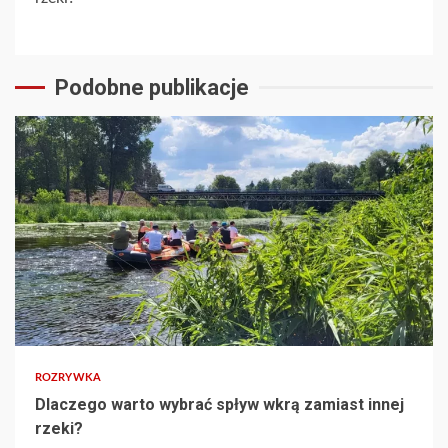
Reading
Podobne publikacje
4 min read
ROZRYWKA
Dlaczego warto wybrać spływ wkrą zamiast innej
rzeki?