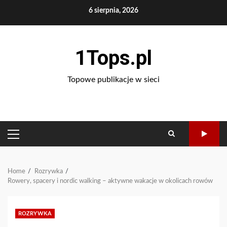
Skip
6 sierpnia, 2026
to
content
1Tops.pl
Topowe publikacje w sieci
PRIMARY
MENU
Home
Rozrywka
Rowery, spacery i nordic walking – aktywne wakacje w okolicach rowów
ROZRYWKA