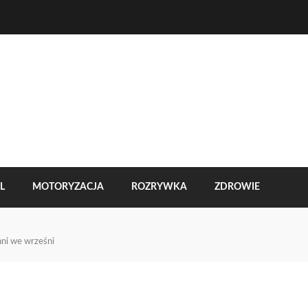
L
MOTORYZACJA
ROZRYWKA
ZDROWIE
hni we wrześni