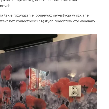
ysokie temperatury, uderzenia oraz codzienne
nnych.
na takie rozwiązanie, ponieważ inwestycja w szklane
 efekt bez konieczności częstych remontów czy wymiany