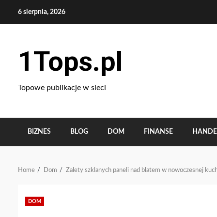
Skip
6 sierpnia, 2026
to
content
1Tops.pl
Topowe publikacje w sieci
BIZNES
BLOG
DOM
FINANSE
HANDE
Home
Dom
Zalety szklanych paneli nad blatem w nowoczesnej kuc
DOM