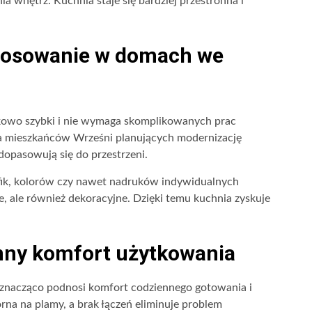
 wnętrz. Kuchnia staje się bardziej przestronna i
stosowanie w domach we
nkowo szybki i nie wymaga skomplikowanych prac
a mieszkańców Wrześni planujących modernizację
opasowują się do przestrzeni.
fik, kolorów czy nawet nadruków indywidualnych
ne, ale również dekoracyjne. Dzięki temu kuchnia zyskuje
nny komfort użytkowania
e znacząco podnosi komfort codziennego gotowania i
rna na plamy, a brak łączeń eliminuje problem