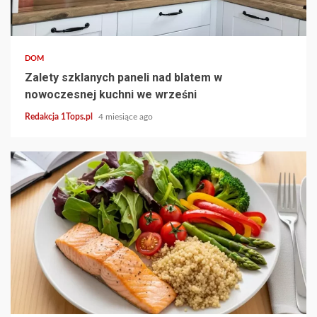
3 min read
DOM
Zalety szklanych paneli nad blatem w
nowoczesnej kuchni we wrześni
Redakcja 1Tops.pl
4 miesiące ago
3 min read