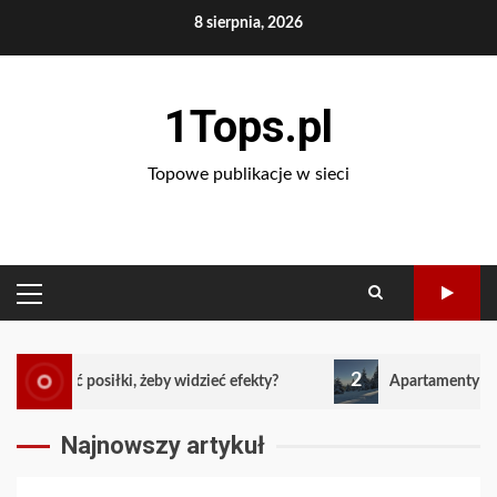
Skip
8 sierpnia, 2026
to
content
1Tops.pl
Topowe publikacje w sieci
PRIMARY
MENU
2
, żeby widzieć efekty?
Apartamenty w zakopanem – nowa
Najnowszy artykuł