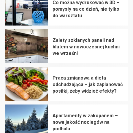
Co można wydrukować w 3D –
pomysły na co dzień, nie tylko
do warsztatu
1
Zalety szklanych paneli nad
blatem w nowoczesnej kuchni
we wrześni
2
Praca zmianowa a dieta
odchudzająca – jak zaplanować
posiłki, żeby widzieć efekty?
3
Apartamenty w zakopanem –
nowa jakość noclegów na
podhalu
4