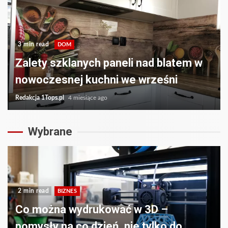
3 min read
DOM
Zalety szklanych paneli nad blatem w
nowoczesnej kuchni we wrześni
Redakcja 1Tops.pl
4 miesiące ago
Wybrane
2 min read
BIZNES
Co można wydrukować w 3D –
pomysły na co dzień, nie tylko do