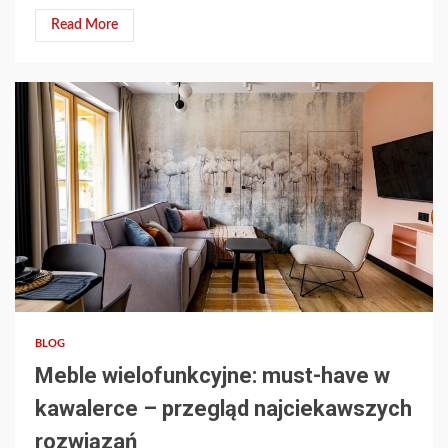
Read More
3 min read
BLOG
Meble wielofunkcyjne: must-have w
kawalerce – przegląd najciekawszych
rozwiązań