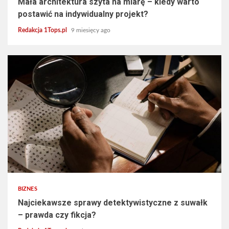
Mała architektura szyta na miarę – kiedy warto
postawić na indywidualny projekt?
Redakcja 1Tops.pl
9 miesięcy ago
5 min read
BIZNES
Najciekawsze sprawy detektywistyczne z suwałk
– prawda czy fikcja?