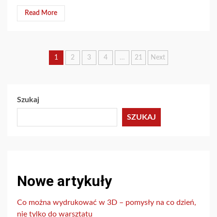
Read More
Stronicowanie
1
2
3
4
…
21
Next
wpisów
Szukaj
SZUKAJ
Nowe artykuły
Co można wydrukować w 3D – pomysły na co dzień,
nie tylko do warsztatu