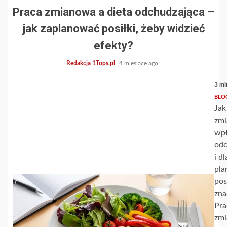
Praca zmianowa a dieta odchudzająca –
jak zaplanować posiłki, żeby widzieć
efekty?
Redakcja 1Tops.pl
4 miesiące ago
3 mi
BLO
Jak
zm
wp
odc
i d
pla
pos
zna
Pra
zm