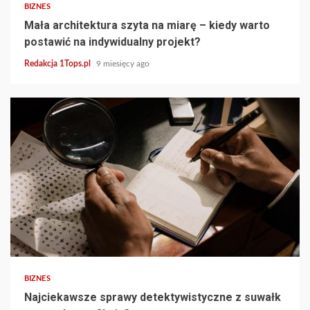
BIZNES
Mała architektura szyta na miarę – kiedy warto
postawić na indywidualny projekt?
Redakcja 1Tops.pl
9 miesięcy ago
5 min read
BIZNES
Najciekawsze sprawy detektywistyczne z suwałk