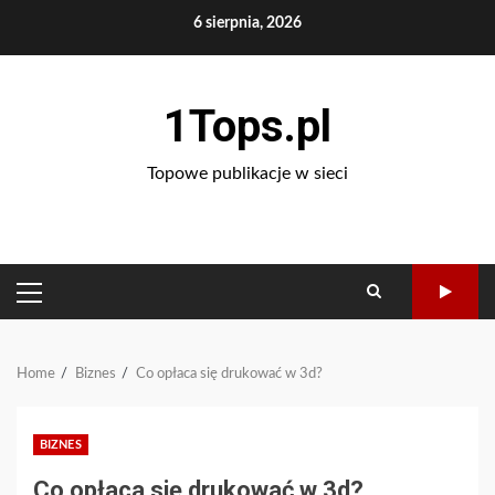
Skip
6 sierpnia, 2026
to
content
1Tops.pl
Topowe publikacje w sieci
PRIMARY
MENU
Home
Biznes
Co opłaca się drukować w 3d?
BIZNES
Co opłaca się drukować w 3d?