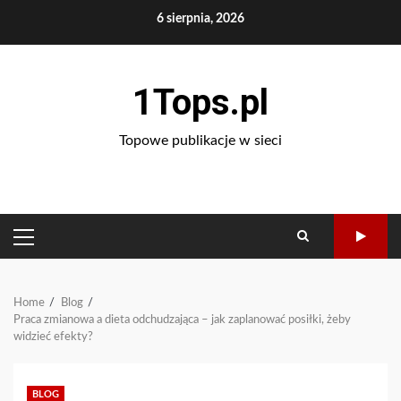
Skip
6 sierpnia, 2026
to
content
1Tops.pl
Topowe publikacje w sieci
PRIMARY
MENU
Home
Blog
Praca zmianowa a dieta odchudzająca – jak zaplanować posiłki, żeby
widzieć efekty?
BLOG