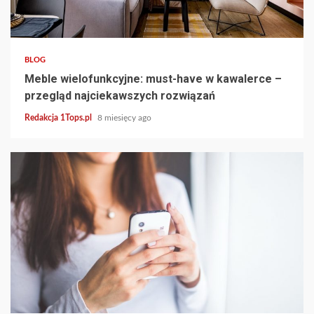
4 min read
BLOG
Meble wielofunkcyjne: must-have w kawalerce –
przegląd najciekawszych rozwiązań
Redakcja 1Tops.pl
8 miesięcy ago
4 min read