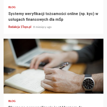
BLOG
Systemy weryfikacji tożsamości online (np. kyc) w
usługach finansowych dla mŚp
Redakcja 1Tops.pl
8 miesięcy ago
3 min read
BLOG