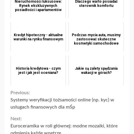
Nieruchomości luksusowe:
Dlaczego warto posiadać
Rynek ekskluzywnych
sterownik komfortu
posiadłości i apartamentów
Kredyt hipoteczny - aktualne
Podczas mycia auta, musimy
warunki na rynku finansowym
zastosować skuteczne
kosmetyki samochodowe
Historia kredytowa - czym
Jakie są zalety spędzania
jest i jak jest oceniana?
wakacji w górach?
Continue
Previous:
Systemy weryfikacji tożsamości online (np. kyc) w
Reading
usługach finansowych dla mŚp
Next:
Euroceramika w roli głównej: modne mozaiki, które
odmienią każde wnętrze