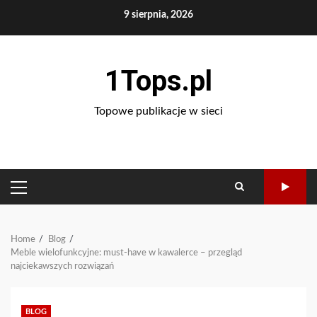
Skip
9 sierpnia, 2026
to
content
1Tops.pl
Topowe publikacje w sieci
PRIMARY
MENU
Home
Blog
Meble wielofunkcyjne: must-have w kawalerce – przegląd
najciekawszych rozwiązań
BLOG