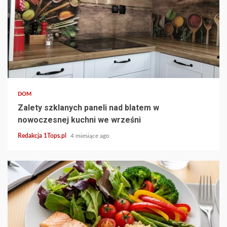
4 min read
DOM
Zalety szklanych paneli nad blatem w
nowoczesnej kuchni we wrześni
Redakcja 1Tops.pl
4 miesiące ago