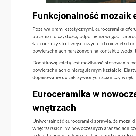
Funkcjonalność mozaik 
Poza walorami estetycznymi, euroceramika oferu
utrzymaniu czystości, odporne na wilgoć i zabru
łazienek czy stref wejściowych. Ich niewielki fo
powierzchniach narażonych na kontakt z wodą, 
Dodatkową zaletą jest możliwość stosowania m
powierzchniach o nieregularnym kształcie. Elast
dopasowanie do zakrzywionych ścian czy wnęk, 
Euroceramika w nowocze
wnętrzach
Uniwersalność euroceramiki sprawia, że mozaiki 
wnętrzarskich. W nowoczesnych aranżacjach częs
jednolite powierzchnie i nadaje przestrzeni gł