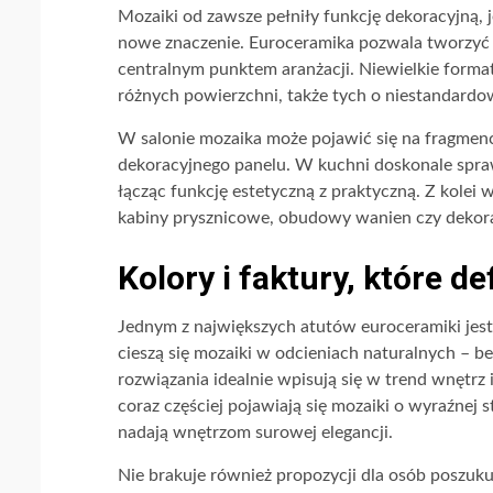
Mozaiki od zawsze pełniły funkcję dekoracyjną,
nowe znaczenie. Euroceramika pozwala tworzyć po
centralnym punktem aranżacji. Niewielkie forma
różnych powierzchni, także tych o niestandardo
W salonie mozaika może pojawić się na fragmenc
dekoracyjnego panelu. W kuchni doskonale spra
łącząc funkcję estetyczną z praktyczną. Z kolei
kabiny prysznicowe, obudowy wanien czy dekora
Kolory i faktury, które de
Jednym z największych atutów euroceramiki jest
cieszą się mozaiki w odcieniach naturalnych – beż
rozwiązania idealnie wpisują się w trend wnętr
coraz częściej pojawiają się mozaiki o wyraźnej 
nadają wnętrzom surowej elegancji.
Nie brakuje również propozycji dla osób poszu