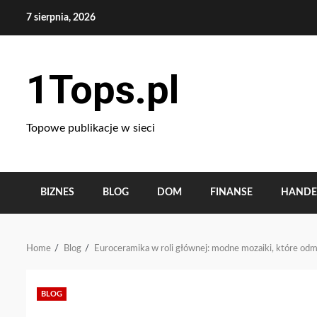
Skip
7 sierpnia, 2026
to
content
1Tops.pl
Topowe publikacje w sieci
BIZNES
BLOG
DOM
FINANSE
HANDE
Home
Blog
Euroceramika w roli głównej: modne mozaiki, które od
BLOG