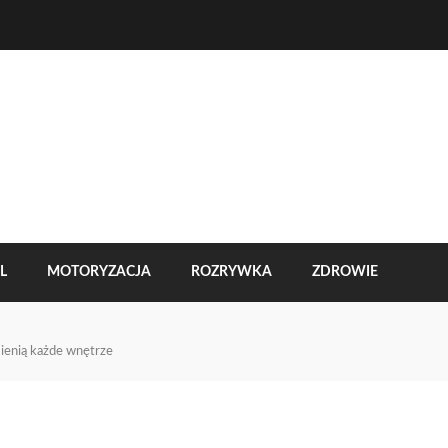
L
MOTORYZACJA
ROZRYWKA
ZDROWIE
mienią każde wnętrze