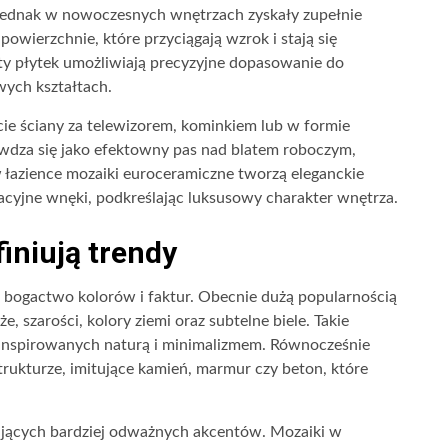
 jednak w nowoczesnych wnętrzach zyskały zupełnie
wierzchnie, które przyciągają wzrok i stają się
ty płytek umożliwiają precyzyjne dopasowanie do
wych kształtach.
ie ściany za telewizorem, kominkiem lub w formie
wdza się jako efektowny pas nad blatem roboczym,
 w łazience mozaiki euroceramiczne tworzą eleganckie
cyjne wnęki, podkreślając luksusowy charakter wnętrza.
finiują trendy
 bogactwo kolorów i faktur. Obecnie dużą popularnością
e, szarości, kolory ziemi oraz subtelne biele. Takie
z inspirowanych naturą i minimalizmem. Równocześnie
strukturze, imitujące kamień, marmur czy beton, które
kujących bardziej odważnych akcentów. Mozaiki w