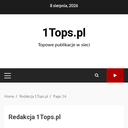
Skip
8 sierpnia, 2026
to
content
1Tops.pl
Topowe publikacje w sieci
PRIMARY
MENU
Home
Redakcja 1Tops.pl
Page 16
Redakcja 1Tops.pl