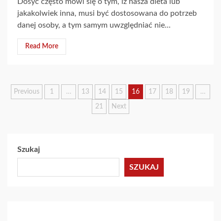
Dosyć często mówi się o tym, iż nasza dieta lub
jakakolwiek inna, musi być dostosowana do potrzeb
danej osoby, a tym samym uwzględniać nie...
Read More
Stronicowanie
Previous
1
…
13
14
15
16
17
18
19
…
21
Next
wpisów
Szukaj
SZUKAJ