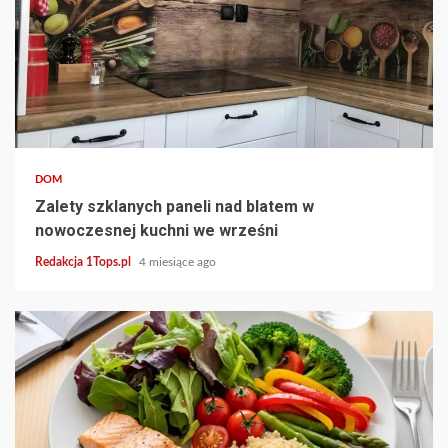
3 min read
DOM
Zalety szklanych paneli nad blatem w
nowoczesnej kuchni we wrześni
Redakcja 1Tops.pl
4 miesiące ago