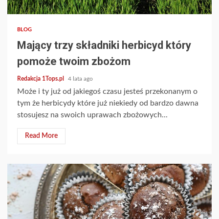
2 min read
BLOG
Mający trzy składniki herbicyd który
pomoże twoim zbożom
Redakcja 1Tops.pl
4 lata ago
Może i ty już od jakiegoś czasu jesteś przekonanym o
tym że herbicydy które już niekiedy od bardzo dawna
stosujesz na swoich uprawach zbożowych...
Read More