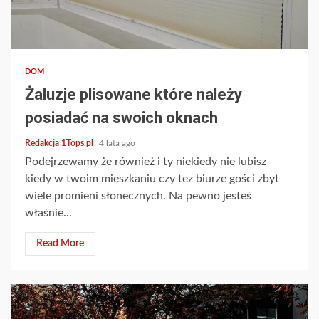
2 min read
DOM
Żaluzje plisowane które należy
posiadać na swoich oknach
Redakcja 1Tops.pl
4 lata ago
Podejrzewamy że również i ty niekiedy nie lubisz
kiedy w twoim mieszkaniu czy tez biurze gości zbyt
wiele promieni słonecznych. Na pewno jesteś
właśnie...
Read More