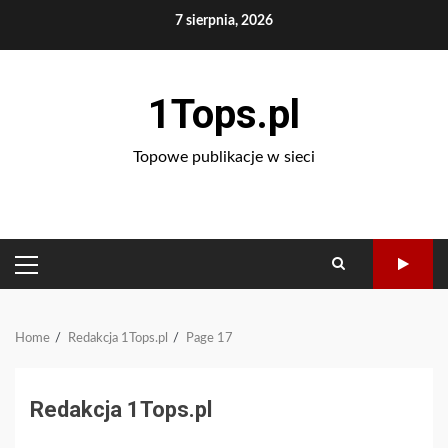
Skip
7 sierpnia, 2026
to
content
1Tops.pl
Topowe publikacje w sieci
PRIMARY
MENU
Home
Redakcja 1Tops.pl
Page 17
Redakcja 1Tops.pl