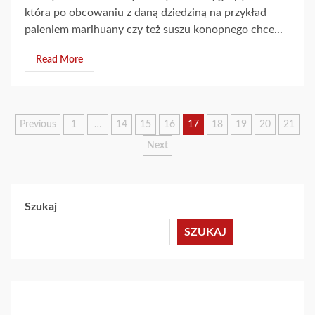
która po obcowaniu z daną dziedziną na przykład
paleniem marihuany czy też suszu konopnego chce...
Read More
Stronicowanie
Previous
1
…
14
15
16
17
18
19
20
21
Next
wpisów
Szukaj
SZUKAJ