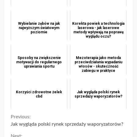
Wybielanie zębów na jak
Korekta powiek a technologia
najwyższym światowym
laserowa - jak laserowe
poziomie
metody wpływają na poprawę
wyglądu oczu?
Sposoby na zwiększenie
Mezoterapia jako metoda
motywacji do regularnego
przeciwdziałania wypadaniu
uprawiania sportu
włosów - skuteczność
zabiegu w praktyce
Korzyści zdrowotne żelek
Jak wygląda polski rynek
cbd
sprzedaży waporyzatorów?
Continue
Previous:
Jak wygląda polski rynek sprzedaży waporyzatorów?
Reading
Next: