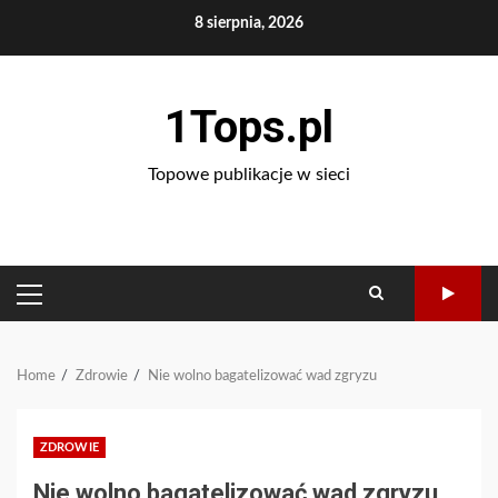
Skip
8 sierpnia, 2026
to
content
1Tops.pl
Topowe publikacje w sieci
PRIMARY
MENU
Home
Zdrowie
Nie wolno bagatelizować wad zgryzu
ZDROWIE
Nie wolno bagatelizować wad zgryzu