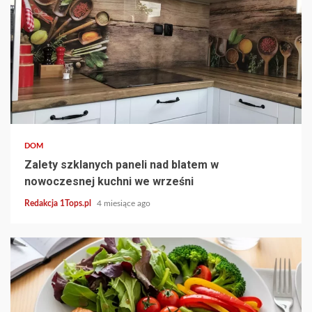
4 min read
DOM
Zalety szklanych paneli nad blatem w
nowoczesnej kuchni we wrześni
Redakcja 1Tops.pl
4 miesiące ago