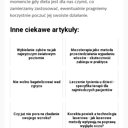
momencie gdy dieta jest dla nas czymś, co
zamierzamy zastosować, ewentualnie pragniemy
korzystnie poczuć jej swoiste działanie.
Inne ciekawe artykuły:
Wybielanie zębów na jak
Mezoterapia jako metoda
najwyższym światowym
przeciwdziałania wypadaniu
poziomie
włosów - skuteczność
zabiegu w praktyce
Nie wolno bagatelizować wad
Leczenie łysienia u dzieci -
zgryzu
specyfika terapii dla
najmłodszych pacjentów
Czy już nie pora na zbadanie
Korekta powiek a technologia
swojego wzroku?
laserowa - jak laserowe
metody wpływają na poprawę
wyglądu oczu?