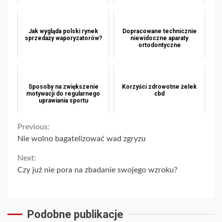
Jak wygląda polski rynek
Dopracowane technicznie
sprzedaży waporyzatorów?
niewidoczne aparaty
ortodontyczne
Sposoby na zwiększenie
Korzyści zdrowotne żelek
motywacji do regularnego
cbd
uprawiania sportu
Continue
Previous:
Nie wolno bagatelizować wad zgryzu
Reading
Next:
Czy już nie pora na zbadanie swojego wzroku?
Podobne publikacje