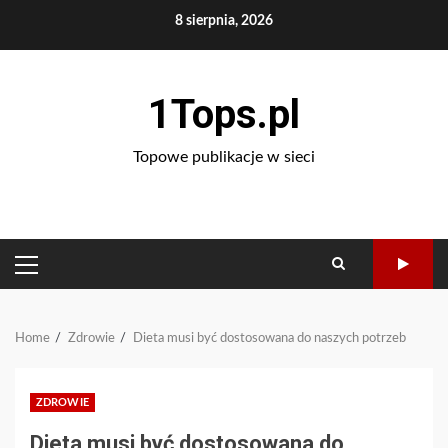
Skip
8 sierpnia, 2026
to
content
1Tops.pl
Topowe publikacje w sieci
PRIMARY
MENU
Home
Zdrowie
Dieta musi być dostosowana do naszych potrzeb
ZDROWIE
Dieta musi być dostosowana do