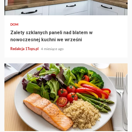
4 min read
DOM
Zalety szklanych paneli nad blatem w
nowoczesnej kuchni we wrześni
Redakcja 1Tops.pl
4 miesiące ago
3 min read