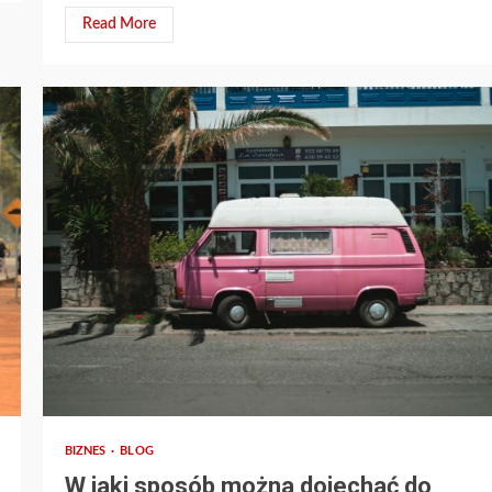
Read More
2 min read
BIZNES
BLOG
W jaki sposób można dojechać do