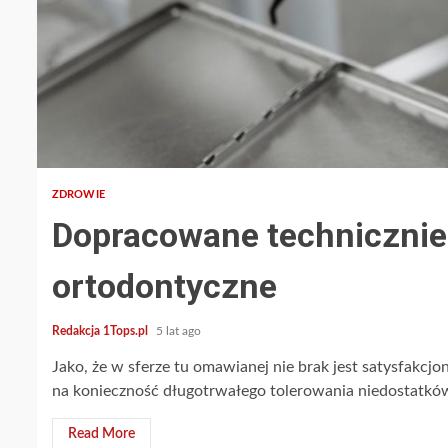
2 min read
ZDROWIE
Dopracowane technicznie
ortodontyczne
Redakcja 1Tops.pl
5 lat ago
Jako, że w sferze tu omawianej nie brak jest satysfakcjo
na konieczność długotrwałego tolerowania niedostatków
Read More