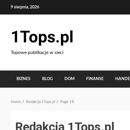
Skip
9 sierpnia, 2026
to
content
1Tops.pl
Topowe publikacje w sieci
BIZNES
BLOG
DOM
FINANSE
HANDE
Home
Redakcja 1Tops.pl
Page 18
Redakcja 1Tops.pl