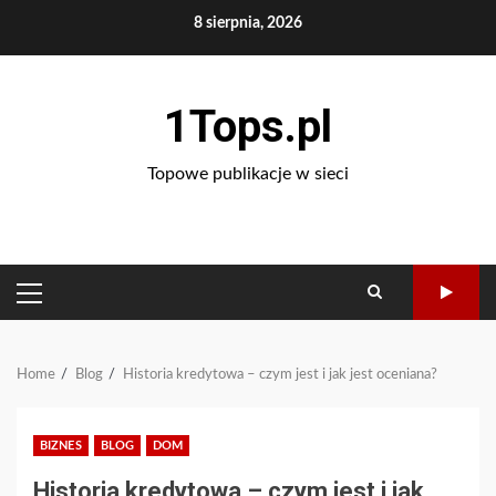
Skip
8 sierpnia, 2026
to
content
1Tops.pl
Topowe publikacje w sieci
PRIMARY
MENU
Home
Blog
Historia kredytowa – czym jest i jak jest oceniana?
BIZNES
BLOG
DOM
Historia kredytowa – czym jest i jak