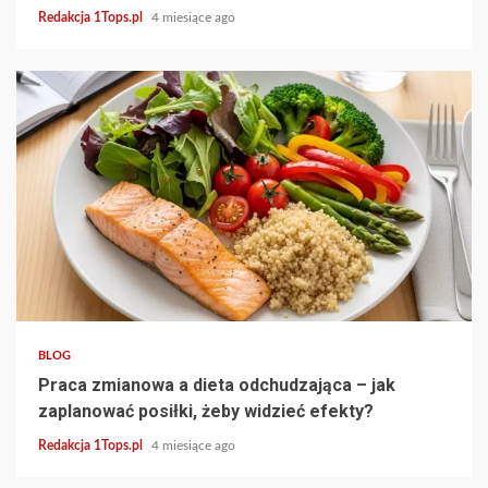
Redakcja 1Tops.pl
4 miesiące ago
3 min read
BLOG
Praca zmianowa a dieta odchudzająca – jak
zaplanować posiłki, żeby widzieć efekty?
Redakcja 1Tops.pl
4 miesiące ago