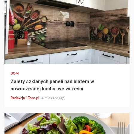
4 min read
DOM
Zalety szklanych paneli nad blatem w
nowoczesnej kuchni we wrześni
Redakcja 1Tops.pl
4 miesiące ago