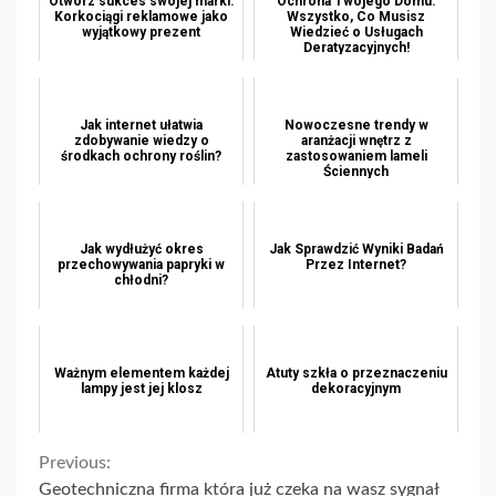
Otwórz sukces swojej marki:
Ochrona Twojego Domu:
Korkociągi reklamowe jako
Wszystko, Co Musisz
wyjątkowy prezent
Wiedzieć o Usługach
Deratyzacyjnych!
Jak internet ułatwia
Nowoczesne trendy w
zdobywanie wiedzy o
aranżacji wnętrz z
środkach ochrony roślin?
zastosowaniem lameli
Ściennych
Jak wydłużyć okres
Jak Sprawdzić Wyniki Badań
przechowywania papryki w
Przez Internet?
chłodni?
Ważnym elementem każdej
Atuty szkła o przeznaczeniu
lampy jest jej klosz
dekoracyjnym
Continue
Previous:
Geotechniczna firma która już czeka na wasz sygnał