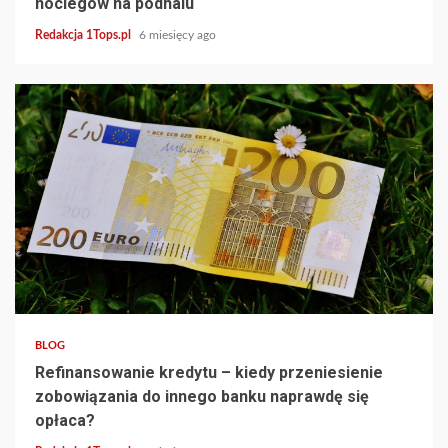
noclegów na podhalu
Redakcja 1Tops.pl
6 miesięcy ago
4 min read
BLOG
Refinansowanie kredytu – kiedy przeniesienie
zobowiązania do innego banku naprawdę się
opłaca?