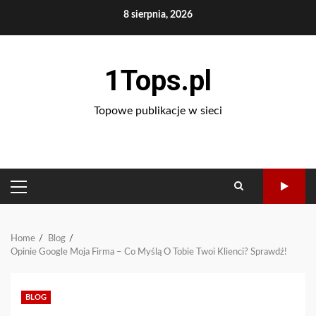
Skip
8 sierpnia, 2026
to
content
1Tops.pl
Topowe publikacje w sieci
PRIMARY
MENU
Home
Blog
Opinie Google Moja Firma – Co Myślą O Tobie Twoi Klienci? Sprawdź!
BLOG