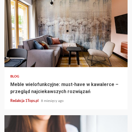
4 min read
BLOG
Meble wielofunkcyjne: must-have w kawalerce –
przegląd najciekawszych rozwiązań
Redakcja 1Tops.pl
8 miesięcy ago