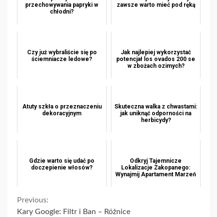
przechowywania papryki w
zawsze warto mieć pod ręką
chłodni?
Czy już wybraliście się po
Jak najlepiej wykorzystać
ściemniacze ledowe?
potencjał los ovados 200 se
w zbożach ozimych?
Atuty szkła o przeznaczeniu
Skuteczna walka z chwastami:
dekoracyjnym
jak uniknąć odporności na
herbicydy?
Gdzie warto się udać po
Odkryj Tajemnicze
doczepienie włosów?
Lokalizacje Zakopanego:
Wynajmij Apartament Marzeń
Continue
Previous:
Kary Google: Filtr i Ban – Różnice