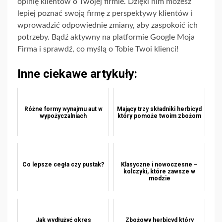
opinię klientów o Twojej firmie. Dzięki nim możesz
lepiej poznać swoją firmę z perspektywy klientów i
wprowadzić odpowiednie zmiany, aby zaspokoić ich
potrzeby. Bądź aktywny na platformie Google Moja
Firma i sprawdź, co myślą o Tobie Twoi klienci!
Inne ciekawe artykuły:
Różne formy wynajmu aut w
Mający trzy składniki herbicyd
wypożyczalniach
który pomoże twoim zbożom
Co lepsze cegła czy pustak?
Klasyczne i nowoczesne –
kolczyki, które zawsze w
modzie
Jak wydłużyć okres
Zbożowy herbicyd który