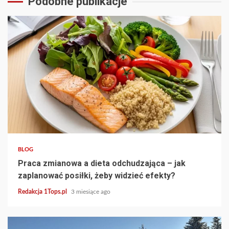
Podobne publikacje
3 min read
BLOG
Praca zmianowa a dieta odchudzająca – jak
zaplanować posiłki, żeby widzieć efekty?
Redakcja 1Tops.pl
3 miesiące ago