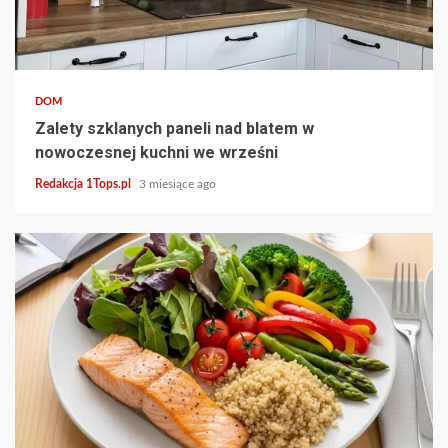
4 min read
DOM
Zalety szklanych paneli nad blatem w
nowoczesnej kuchni we wrześni
Redakcja 1Tops.pl
3 miesiące ago
3 min read