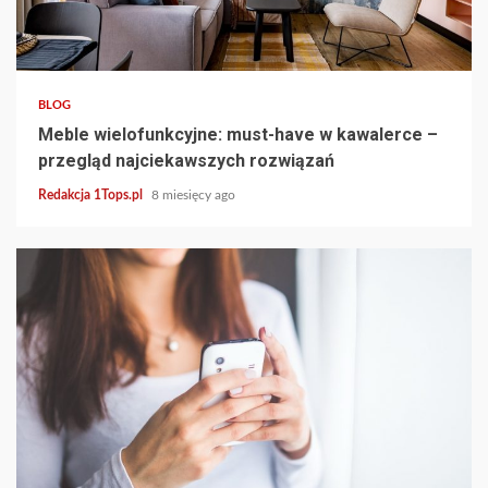
4 min read
BLOG
Meble wielofunkcyjne: must-have w kawalerce –
przegląd najciekawszych rozwiązań
Redakcja 1Tops.pl
8 miesięcy ago
4 min read