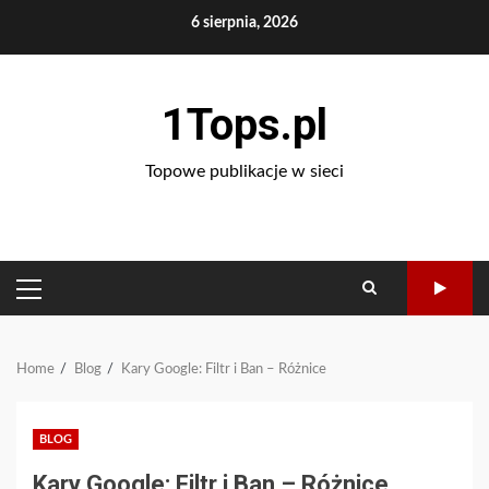
Skip
6 sierpnia, 2026
to
content
1Tops.pl
Topowe publikacje w sieci
PRIMARY
MENU
Home
Blog
Kary Google: Filtr i Ban – Różnice
BLOG
Kary Google: Filtr i Ban – Różnice