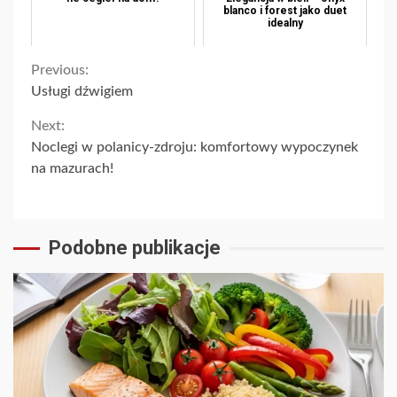
blanco i forest jako duet
idealny
Continue
Previous:
Usługi dźwigiem
Reading
Next:
Noclegi w polanicy-zdroju: komfortowy wypoczynek
na mazurach!
Podobne publikacje