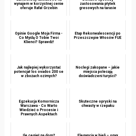
wynajem w korzystnej cenie
zastosowania płytek
oferuje Rafał Grzebin
gresowych na tarasie
Opinie Google Moja Firma -
Etap Rekonwalescencji po
Co Myślą O Tobie Twoi
Przeszczepie Włosów FUE
Klienci? Sprawdź!
Jak najlepiej wykorzystać
Noclegi zakopane – jakie
potencjał los ovados 200 se
miejsca polecają
w zbożach ozimych?
doświadczeni turyści?
Egzekucja Komornicza
Skuteczne opryski na
Warszawa - Co Warto
chwasty w rzepaku
Wiedzieć o Procesie i
Prawnych Aspektach
Ile cegieł na dom?
Elegancja w bieli – onyx