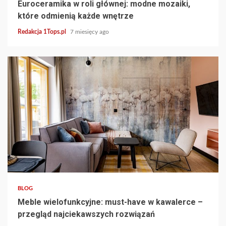
Euroceramika w roli głównej: modne mozaiki,
które odmienią każde wnętrze
Redakcja 1Tops.pl
7 miesięcy ago
4 min read
BLOG
Meble wielofunkcyjne: must-have w kawalerce –
przegląd najciekawszych rozwiązań