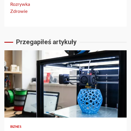
Rozrywka
Zdrowie
Przegapiłeś artykuły
3 min read
BIZNES