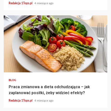
Redakcja 1Tops.pl
4 miesiące ago
3 min read
BLOG
Praca zmianowa a dieta odchudzająca – jak
zaplanować posiłki, żeby widzieć efekty?
Redakcja 1Tops.pl
4 miesiące ago