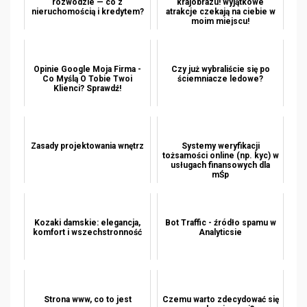
rozwodzie — co z
krajobrazu! wyjątkowe
nieruchomością i kredytem?
atrakcje czekają na ciebie w
moim miejscu!
Opinie Google Moja Firma -
Czy już wybraliście się po
Co Myślą O Tobie Twoi
ściemniacze ledowe?
Klienci? Sprawdź!
Zasady projektowania wnętrz
Systemy weryfikacji
tożsamości online (np. kyc) w
usługach finansowych dla
mŚp
Kozaki damskie: elegancja,
Bot Traffic - źródło spamu w
komfort i wszechstronność
Analyticsie
Strona www, co to jest
Czemu warto zdecydować się