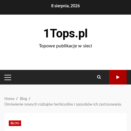
Skip
8 sierpnia, 2026
to
content
1Tops.pl
Topowe publikacje w sieci
PRIMARY
MENU
Home
Blog
Omówienie nowych rodzajów herbicydów i sposobów ich zastosowania.
BLOG