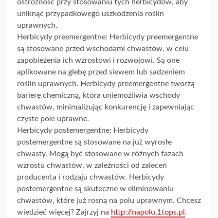
ostrożność przy stosowaniu tych herbicydów, aby
uniknąć przypadkowego uszkodzenia roślin
uprawnych.
Herbicydy preemergentne: Herbicydy preemergentne
są stosowane przed wschodami chwastów, w celu
zapobieżenia ich wzrostowi i rozwojowi. Są one
aplikowane na glebę przed siewem lub sadzeniem
roślin uprawnych. Herbicydy preemergentne tworzą
barierę chemiczną, która uniemożliwia wschody
chwastów, minimalizując konkurencję i zapewniając
czyste pole uprawne.
Herbicydy postemergentne: Herbicydy
postemergentne są stosowane na już wyrosłe
chwasty. Mogą być stosowane w różnych fazach
wzrostu chwastów, w zależności od zaleceń
producenta i rodzaju chwastów. Herbicydy
postemergentne są skuteczne w eliminowaniu
chwastów, które już rosną na polu uprawnym. Chcesz
wiedzieć więcej? Zajrzyj na
http://napolu.1tops.pl
.