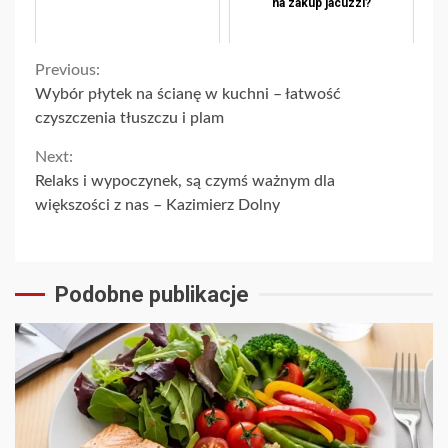
na zakup jacuzzi?
Continue
Previous:
Wybór płytek na ścianę w kuchni – łatwość
Reading
czyszczenia tłuszczu i plam
Next:
Relaks i wypoczynek, są czymś ważnym dla
większości z nas – Kazimierz Dolny
Podobne publikacje