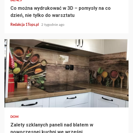
BIZNES
Co można wydrukować w 3D – pomysły na co
dzień, nie tylko do warsztatu
Redakcja 1Tops.pl
2 tygodnie ago
4 min read
DOM
Zalety szklanych paneli nad blatem w
nowoczesnej kuchni we wrześni