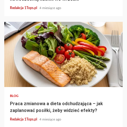
Redakcja 1Tops.pl
4 miesiące ago
3 min read
BLOG
Praca zmianowa a dieta odchudzająca – jak
zaplanować posiłki, żeby widzieć efekty?
Redakcja 1Tops.pl
4 miesiące ago