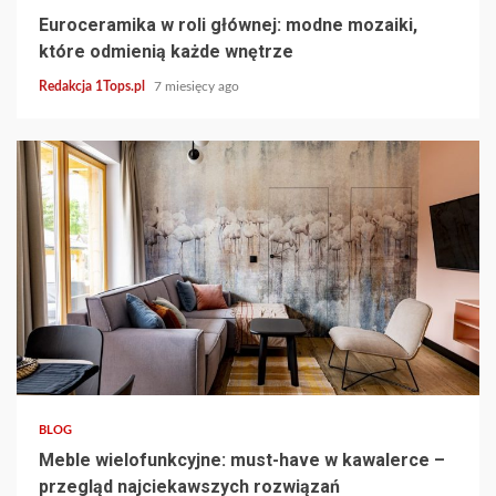
Euroceramika w roli głównej: modne mozaiki,
które odmienią każde wnętrze
Redakcja 1Tops.pl
7 miesięcy ago
4 min read
BLOG
Meble wielofunkcyjne: must-have w kawalerce –
przegląd najciekawszych rozwiązań