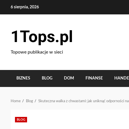
Skip
6 sierpnia, 2026
to
content
1Tops.pl
Topowe publikacje w sieci
BIZNES
BLOG
DOM
FINANSE
HANDE
Home
Blog
Skuteczna walka z chwastami: jak uniknąć odporności na
BLOG