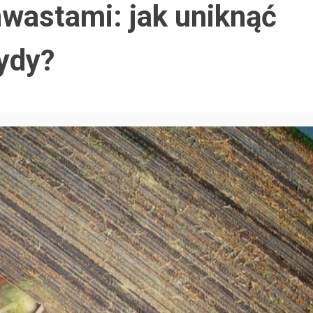
wastami: jak uniknąć
ydy?