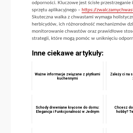
odporności. Kluczowe jest ścisłe przestrzeganie 
sprzętu aplikacyjnego –
https://zwalczamychwast
Skuteczna walka z chwastami wymaga holistyczne
herbicydów, ich różnorodność mechanizmów dzia
monitorowanie chwastów oraz prawidłowe stoso
strategii, które mogą pomóc w uniknięciu odporn
Inne ciekawe artykuły:
Ważne informacje związane z płytkami
Zależy ci na 
kuchennymi
Schody drewniane kręcone do domu:
Chcesz dow
Elegancja i Funkcjonalność w Jednym
hobby? Te