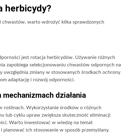
a herbicydy?
i chwastów, warto wdrożyć kilka sprawdzonych
orności jest rotacja herbicydów. Używanie różnych
nia zapobiega selekcjonowaniu chwastów odpornych na
óry uwzględnia zmiany w stosowanych środkach ochrony
tom adaptację i rozwój odporności.
h mechanizmach działania
e w roślinach. Wykorzystanie środków o różnych
u lub cyklu upraw zwiększa skuteczność eliminacji
ości. Warto inwestować w wiedzę na temat
i planować ich stosowanie w sposób przemyślany.