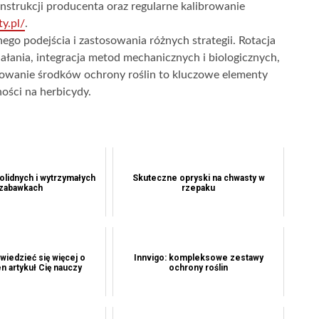
instrukcji producenta oraz regularne kalibrowanie
y.pl/
.
go podejścia i zastosowania różnych strategii. Rotacja
łania, integracja metod mechanicznych i biologicznych,
wanie środków ochrony roślin to kluczowe elementy
ości na herbicydy.
solidnych i wytrzymałych
Skuteczne opryski na chwasty w
zabawkach
rzepaku
iedzieć się więcej o
Innvigo: kompleksowe zestawy
n artykuł Cię nauczy
ochrony roślin