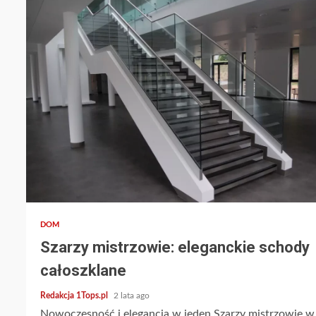
3 min read
DOM
Szarzy mistrzowie: eleganckie schody
całoszklane
Redakcja 1Tops.pl
2 lata ago
Nowoczesność i elegancja w jeden Szarzy mistrzowie w