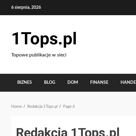
Skip
6 sierpnia, 2026
to
content
1Tops.pl
Topowe publikacje w sieci
BIZNES
BLOG
DOM
FINANSE
HANDE
Home
Redakcja 1Tops.pl
Page 6
Redakcja 1Tops.pl