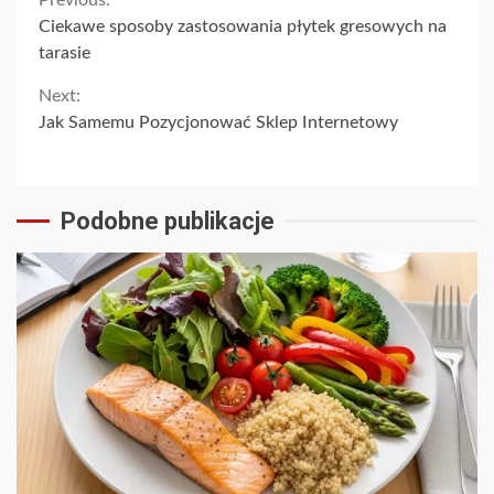
Continue
Ciekawe sposoby zastosowania płytek gresowych na
Reading
tarasie
Next:
Jak Samemu Pozycjonować Sklep Internetowy
Podobne publikacje
3 min read