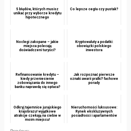
5 błędów, których musisz
Co lepsze cegła czy pustak?
unikać przy wyborze kredytu
hipotecznego
Noclegi zakopane – jakie
Kryptowaluty a podatki:
miejsca polecają
obowiązki polskiego
doświadczeni turyści?
inwestora
Refinansowanie kredytu –
Jak rozpoznać pierwsze
kiedy przeniesienie
oznaki awarii pralki? fachowe
zobowiązania do innego
porady
banku naprawdę się opłaca?
Odkryj tajemnice jurajskiego
Nieruchomości luksusowe:
krajobrazu! wyjątkowe
Rynek ekskluzywnych
atrakcje czekają na ciebie w
posiadłości i apartamentów
moim miejscu!
Previous: