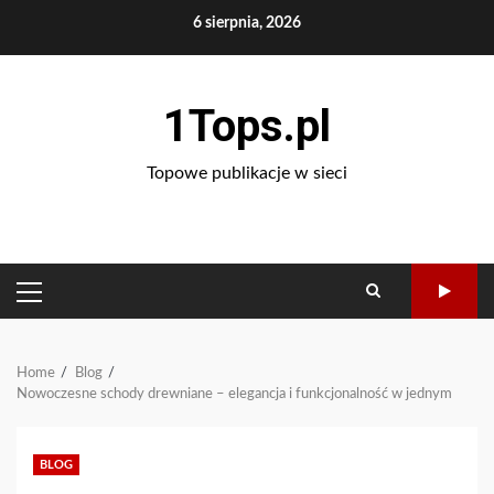
Skip
6 sierpnia, 2026
to
content
1Tops.pl
Topowe publikacje w sieci
PRIMARY
MENU
Home
Blog
Nowoczesne schody drewniane – elegancja i funkcjonalność w jednym
BLOG