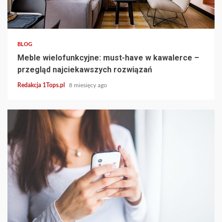
4 min read
BLOG
Meble wielofunkcyjne: must-have w kawalerce –
przegląd najciekawszych rozwiązań
Redakcja 1Tops.pl
8 miesięcy ago
4 min read