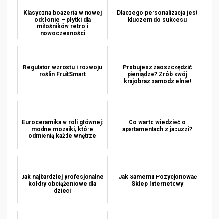
Klasyczna boazeria w nowej
Dlaczego personalizacja jest
odsłonie – płytki dla
kluczem do sukcesu
miłośników retro i
nowoczesności
Regulator wzrostu i rozwoju
Próbujesz zaoszczędzić
roślin FruitSmart
pieniądze? Zrób swój
krajobraz samodzielnie!
Euroceramika w roli głównej:
Co warto wiedzieć o
modne mozaiki, które
apartamentach z jacuzzi?
odmienią każde wnętrze
Jak najbardziej profesjonalne
Jak Samemu Pozycjonować
kołdry obciążeniowe dla
Sklep Internetowy
dzieci