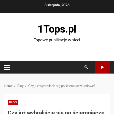
Skip
8 sierpnia, 2026
to
content
1Tops.pl
Topowe publikacje w sieci
PRIMARY
MENU
Home
Blog
Czy już wybraliście się po ściemniacze ledowe?
BLOG
Czy już wybraliście się po ściemniacze