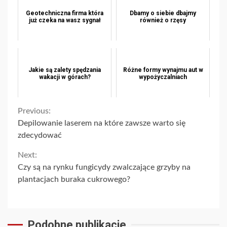
Geotechniczna firma która
Dbamy o siebie dbajmy
już czeka na wasz sygnał
również o rzęsy
Jakie są zalety spędzania
Różne formy wynajmu aut w
wakacji w górach?
wypożyczalniach
Continue
Previous:
Depilowanie laserem na które zawsze warto się
Reading
zdecydować
Next:
Czy są na rynku fungicydy zwalczające grzyby na
plantacjach buraka cukrowego?
Podobne publikacje