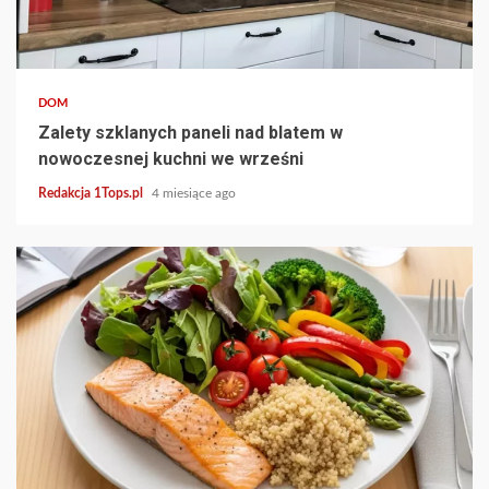
4 min read
DOM
Zalety szklanych paneli nad blatem w
nowoczesnej kuchni we wrześni
Redakcja 1Tops.pl
4 miesiące ago
3 min read