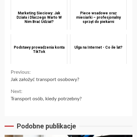
Marketing Sieciowy: Jak
Piece wsadowe oraz
Działa i Dlaczego Warto W
miesiarki – profesjonalny
Nim Brać Udział?
sprzęt do piekarni
Podstawy prowadzenia konta
Ulga na Internet - Co ile lat?
TikTok
Continue
Previous:
Jak założyć transport osobowy?
Reading
Next:
Transport osób, kiedy potrzebny?
Podobne publikacje