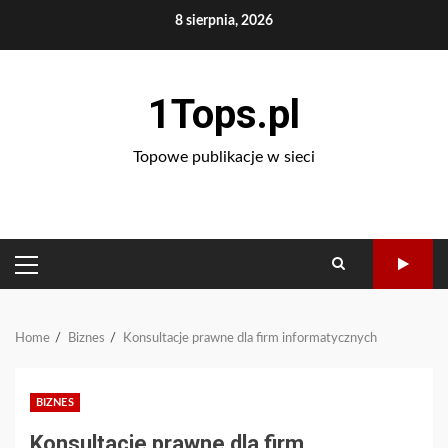
Skip
8 sierpnia, 2026
to
content
1Tops.pl
Topowe publikacje w sieci
PRIMARY
MENU
Home
Biznes
Konsultacje prawne dla firm informatycznych
BIZNES
Konsultacje prawne dla firm