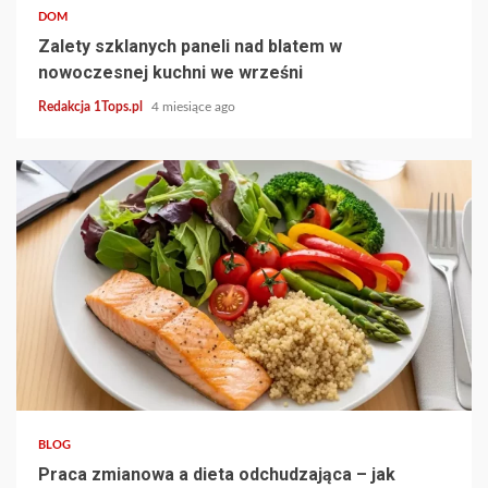
DOM
Zalety szklanych paneli nad blatem w
nowoczesnej kuchni we wrześni
Redakcja 1Tops.pl
4 miesiące ago
3 min read
BLOG
Praca zmianowa a dieta odchudzająca – jak