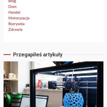
Blog
Dom
Handel
Motoryzacja
Rozrywka
Zdrowie
Przegapiłeś artykuły